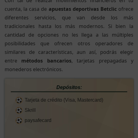
Con tal de realizar movimientos financieros en tu
cuenta, la casa de
apuestas deportivas Betclic
ofrece
diferentes servicios, que van desde los más
tradicionales hasta los más modernos. Si bien la
cantidad de opciones no les llega a las múltiples
posibilidades que ofrecen otros operadores de
similares de características, aun así, podrás elegir
entre
métodos bancarios
, tarjetas prepagadas y
monederos electrónicos.
Depósitos:
Tarjeta de crédito (Visa, Mastercard)
Skrill
paysafecard