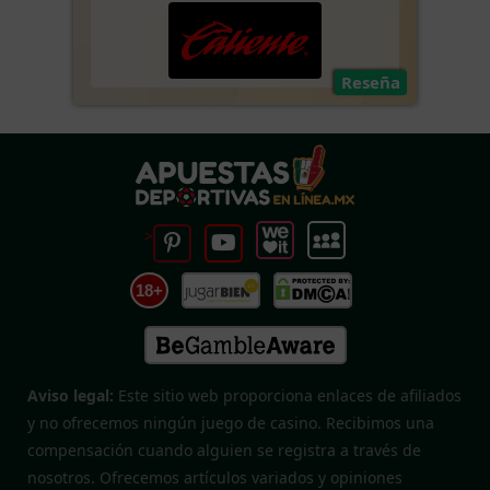
>
18+
Aviso legal:
Este sitio web proporciona enlaces de afiliados
y no ofrecemos ningún juego de casino. Recibimos una
compensación cuando alguien se registra a través de
nosotros. Ofrecemos artículos variados y opiniones