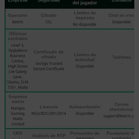
del jugador
Límites de
Operador
Cifrado
Chat en vivo
depósito
Betclic
SSL
Disponible
No disponible
Oficinas
centrales
Level 3,
Tagliaferro
Certificado de
Límites de
Business
cifrado
Teléfono
actividad
Centre,
Sectigo Trusted
-
High Street
Disponible
Secure Certificate
c/w Gaiety
Lane,
Sliema, SLM
1551, Malta
Empresa
matriz
Correo
Licencia
Autoexclusión
Mangas
electrónico
Gaming
MGA/B2C/281/2014
Disponible
support@betclic.co
Malta
Limited
CEO
Protección de
Formulario de
Análisis de RTP
menores
contacto