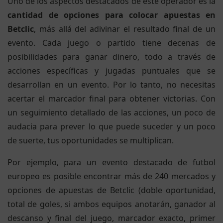
Uno de los aspectos destacados de este operador es la
cantidad de opciones para colocar apuestas en
Betclic
, más allá del adivinar el resultado final de un
evento. Cada juego o partido tiene decenas de
posibilidades para ganar dinero, todo a través de
acciones específicas y jugadas puntuales que se
desarrollan en un evento. Por lo tanto, no necesitas
acertar el marcador final para obtener victorias. Con
un seguimiento detallado de las acciones, un poco de
audacia para prever lo que puede suceder y un poco
de suerte, tus oportunidades se multiplican.
Por ejemplo, para un evento destacado de futbol
europeo es posible encontrar más de 240 mercados y
opciones de apuestas de Betclic (doble oportunidad,
total de goles, si ambos equipos anotarán, ganador al
descanso y final del juego, marcador exacto, primer