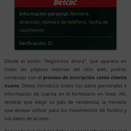
Información personal:
Nombre,
dirección, número de teléfono, fecha de
nacimiento
Verificación:
ID
Desde el botón “Regístrese ahora”, que aparece en
todas las páginas internas del sitio web, podrás
comenzar con el
proceso de inscripción como cliente
nuevo
. Debes introducir todos tus datos personales e
información de cuenta en el formulario en línea. Allí,
tendrás que elegir tu país de residencia, la moneda
que deseas utilizar para los movimientos de fondos y
tus datos de acceso.