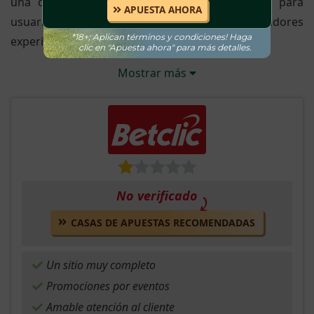
una de las plataformas más llamativas tanto para
APUESTA AHORA
usuarios novatos como para apostadores
*18+; Aplican términos y condiciones! Haga
experimentados.
clic en "Apuesta ahora" para más detalles.
Mostrar más
No verificado
CASAS DE APUESTAS RECOMENDADAS
Un sitio muy completo
Promociones por eventos
Amable atención al cliente