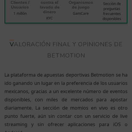
Clientes /
contra el
Organismos
Sección de
Usuarios
lavado de
de juego
preguntas
dinero
1 millón
GamCare
frecuentes
KYC
disponibles
VALORACIÓN FINAL Y OPINIONES DE
BETMOTION
La plataforma de apuestas deportivas Betmotion se ha
ido ganando un lugar en la preferencia de los usuarios
mexicanos, gracias a un excelente número de eventos
disponibles, con miles de mercados para apostar
diariamente. La sección de momios en vivo es otro
punto fuerte, aún sin contar con un servicio de live
streaming y sin ofrecer aplicaciones para iOS o