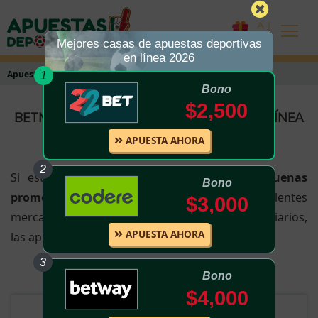
Mejores casas de apuestas deportivas
en línea 2026
Apuestas deportivas
Betmotion apuestas deportivas
1
Bono
$2,500
BETMOTION APUESTAS DEPORTIVAS EN LÍNEA
– MILES OPCIONES PARA APOSTAR
APUESTA AHORA
2
Si estás buscando un
sitio atractivo con buenas
Bono
promociones
para clientes nuevos y excelentes
$3,000
mercados para elegir entre cientos de eventos diarios,
APUESTA AHORA
las apuestas deportivas
Betmotion
son para ti.
3
Mostrar más
Bono
$4,000