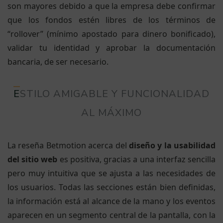
son mayores debido a que la empresa debe confirmar
que los fondos estén libres de los términos de
“rollover” (mínimo apostado para dinero bonificado),
validar tu identidad y aprobar la documentación
bancaria, de ser necesario.
ESTILO AMIGABLE Y FUNCIONALIDAD
AL MÁXIMO
La reseña Betmotion acerca del
diseño y la usabilidad
del sitio web
es positiva, gracias a una interfaz sencilla
pero muy intuitiva que se ajusta a las necesidades de
los usuarios. Todas las secciones están bien definidas,
la información está al alcance de la mano y los eventos
aparecen en un segmento central de la pantalla, con la