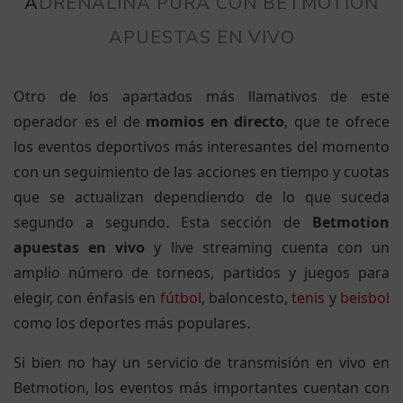
ADRENALINA PURA CON BETMOTION
APUESTAS EN VIVO
Otro de los apartados más llamativos de este
operador es el de
momios en directo
, que te ofrece
los eventos deportivos más interesantes del momento
con un seguimiento de las acciones en tiempo y cuotas
que se actualizan dependiendo de lo que suceda
segundo a segundo. Esta sección de
Betmotion
apuestas en vivo
y live streaming cuenta con un
amplio número de torneos, partidos y juegos para
elegir, con énfasis en
fútbol
, baloncesto,
tenis
y
beisbol
como los deportes más populares.
Si bien no hay un servicio de transmisión en vivo en
Betmotion, los eventos más importantes cuentan con