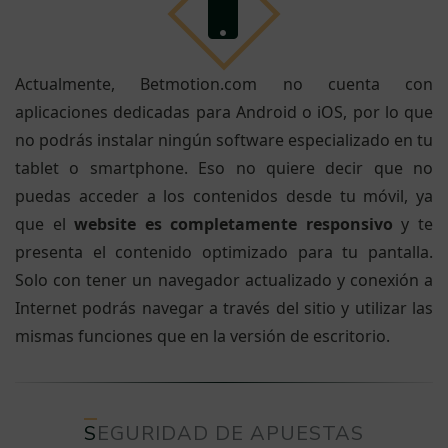
Actualmente, Betmotion.com no cuenta con
aplicaciones dedicadas para Android o iOS, por lo que
no podrás instalar ningún software especializado en tu
tablet o smartphone. Eso no quiere decir que no
puedas acceder a los contenidos desde tu móvil, ya
que el
website es completamente responsivo
y te
presenta el contenido optimizado para tu pantalla.
Solo con tener un navegador actualizado y conexión a
Internet podrás navegar a través del sitio y utilizar las
mismas funciones que en la versión de escritorio.
SEGURIDAD DE APUESTAS