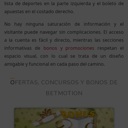
lista de deportes en la parte izquierda y el boleto de
apuestas en el costado derecho.
No hay ninguna saturación de información y el
visitante puede navegar sin complicaciones. El acceso
a la cuenta es fácil y directo, mientras las secciones
informativas de
bonos y promociones
respetan el
espacio visual, con lo cual se trata de un diseño
amigable y funcional en cada paso del camino.
OFERTAS, CONCURSOS Y BONOS DE
BETMOTION