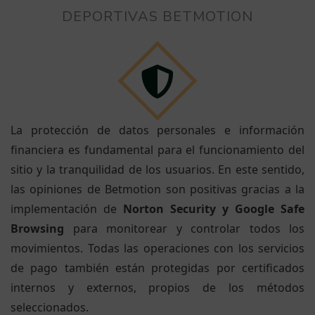
DEPORTIVAS BETMOTION
La protección de datos personales e información
financiera es fundamental para el funcionamiento del
sitio y la tranquilidad de los usuarios. En este sentido,
las opiniones de Betmotion son positivas gracias a la
implementación de
Norton Security y Google Safe
Browsing
para monitorear y controlar todos los
movimientos. Todas las operaciones con los servicios
de pago también están protegidas por certificados
internos y externos, propios de los métodos
seleccionados.