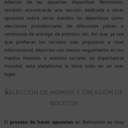
Además de las apuestas deportivas Betmotion,
también encontrarás una sección dedicada a otras
apuestas sobre otros eventos no deportivos como
elecciones presidenciales de diferentes países o
ceremonia de entrega de premios, etc. Así que, ya sea
que prefieras los torneos más populares a nivel
internacional, deportes con menos seguimiento en los
medios masivos o eventos sociales de importancia
mundial, esta plataforma lo tiene todo en un solo
lugar.
SELECCIÓN DE MOMIOS Y CREACIÓN DE
BOLETOS
El
proceso de hacer apuestas
en Betmotion es muy