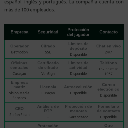
español, inglés y portugués. La compañía cuenta con
más de 100 empleados.
Protección
Empresa
Seguridad
Contacto
del jugador
Límites de
Operador
Cifrado
Chat en vivo
depósito
Betmotion
SSL
24/7
Disponible
Oficinas
Certificado
Límites de
Teléfono
centrales
de cifrado
actividad
+52 55 8526
Curaçao
VeriSign
Disponible
1957
Empresa
Correo
matriz
Licencia
Autoexclusión
electrónico
Vision Media
Curaçao
Disponible
Disponible
Services
Análisis de
Protección de
Formulario
CEO
RTP
menores
de contacto
Stefan Sloan
-
Garantizado
Disponible
Otro
Protección