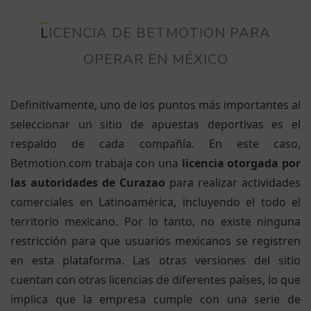
LICENCIA DE BETMOTION PARA
OPERAR EN MÉXICO
Definitivamente, uno de los puntos más importantes al
seleccionar un sitio de apuestas deportivas es el
respaldo de cada compañía. En este caso,
Betmotion.com trabaja con una
licencia otorgada por
las autoridades de Curazao
para realizar actividades
comerciales en Latinoamérica, incluyendo el todo el
territorio mexicano. Por lo tanto, no existe ninguna
restricción para que usuarios mexicanos se registren
en esta plataforma. Las otras versiones del sitio
cuentan con otras licencias de diferentes países, lo que
implica que la empresa cumple con una serie de