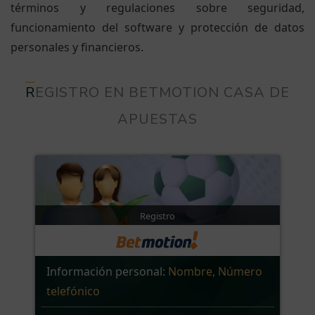
términos y regulaciones sobre seguridad,
funcionamiento del software y protección de datos
personales y financieros.
REGISTRO EN BETMOTION CASA DE
APUESTAS
Registro
Información personal:
Nombre, Número
telefónico