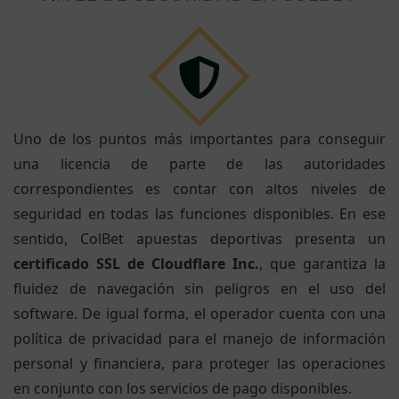
Uno de los puntos más importantes para conseguir
una licencia de parte de las autoridades
correspondientes es contar con altos niveles de
seguridad en todas las funciones disponibles. En ese
sentido, ColBet apuestas deportivas presenta un
certificado SSL de Cloudflare Inc.
, que garantiza la
fluidez de navegación sin peligros en el uso del
software. De igual forma, el operador cuenta con una
política de privacidad para el manejo de información
personal y financiera, para proteger las operaciones
en conjunto con los servicios de pago disponibles.