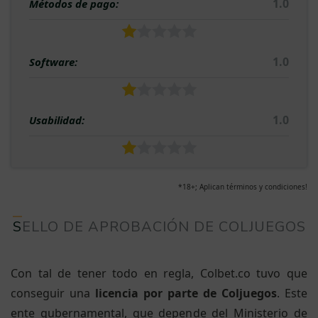
1.0
Métodos de pago:
1.0
Software:
1.0
Usabilidad:
*18+; Aplican términos y condiciones!
SELLO DE APROBACIÓN DE COLJUEGOS
Con tal de tener todo en regla, Colbet.co tuvo que
conseguir una
licencia por parte de Coljuegos
. Este
ente gubernamental, que depende del Ministerio de