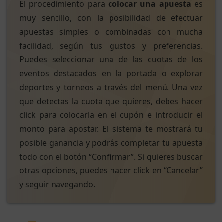
El procedimiento para
colocar una apuesta
es
muy sencillo, con la posibilidad de efectuar
apuestas simples o combinadas con mucha
facilidad, según tus gustos y preferencias.
Puedes seleccionar una de las cuotas de los
eventos destacados en la portada o explorar
deportes y torneos a través del menú. Una vez
que detectas la cuota que quieres, debes hacer
click para colocarla en el cupón e introducir el
monto para apostar. El sistema te mostrará tu
posible ganancia y podrás completar tu apuesta
todo con el botón “Confirmar”. Si quieres buscar
otras opciones, puedes hacer click en “Cancelar”
y seguir navegando.