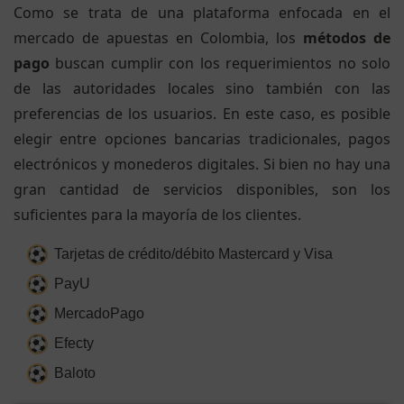
Como se trata de una plataforma enfocada en el
mercado de apuestas en Colombia, los
métodos de
pago
buscan cumplir con los requerimientos no solo
de las autoridades locales sino también con las
preferencias de los usuarios. En este caso, es posible
elegir entre opciones bancarias tradicionales, pagos
electrónicos y monederos digitales. Si bien no hay una
gran cantidad de servicios disponibles, son los
suficientes para la mayoría de los clientes.
Tarjetas de crédito/débito Mastercard y Visa
PayU
MercadoPago
Efecty
Baloto