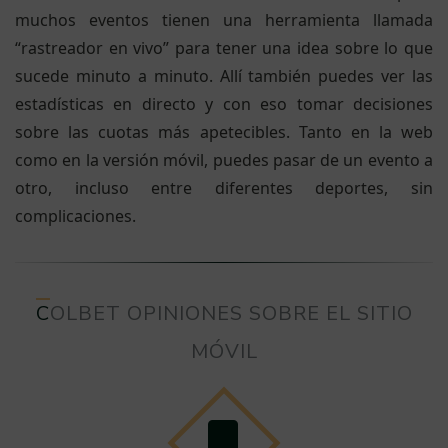
muchos eventos tienen una herramienta llamada
“rastreador en vivo” para tener una idea sobre lo que
sucede minuto a minuto. Allí también puedes ver las
estadísticas en directo y con eso tomar decisiones
sobre las cuotas más apetecibles. Tanto en la web
como en la versión móvil, puedes pasar de un evento a
otro, incluso entre diferentes deportes, sin
complicaciones.
COLBET OPINIONES SOBRE EL SITIO
MÓVIL