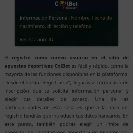
Información Personal:
Nombre, Fecha de
nacimiento, dirección y teléfono
Verificación:
ID
El
registro como nuevo usuario en el sitio de
apuestas deportivas ColBet
es fácil y rápido, como la
mayoría de las funciones disponibles en la plataforma.
Desde el botón “Registrarse”, llegarás al formulario de
inscripción que te solicita información personal y
elegir tus detalles de acceso. Una de las
particularidades de esta casa es que a la hora del
registro tendrás que introducir tus datos bancarios. En
este punto, también podrás elegir un límite de
depósito, de cantidad por apuesta y de minutos por