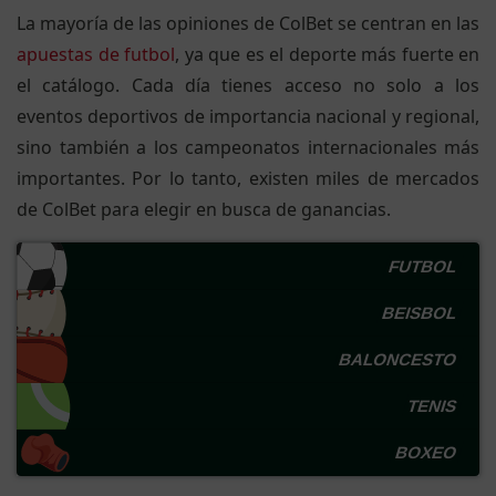
La mayoría de las opiniones de ColBet se centran en las
apuestas de futbol
, ya que es el deporte más fuerte en
el catálogo. Cada día tienes acceso no solo a los
eventos deportivos de importancia nacional y regional,
sino también a los campeonatos internacionales más
importantes. Por lo tanto, existen miles de mercados
de ColBet para elegir en busca de ganancias.
FUTBOL
BEISBOL
BALONCESTO
TENIS
BOXEO