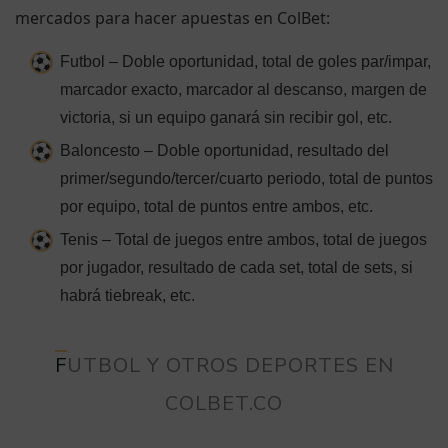
mercados para hacer apuestas en ColBet:
Futbol – Doble oportunidad, total de goles par/impar,
marcador exacto, marcador al descanso, margen de
victoria, si un equipo ganará sin recibir gol, etc.
Baloncesto – Doble oportunidad, resultado del
primer/segundo/tercer/cuarto periodo, total de puntos
por equipo, total de puntos entre ambos, etc.
Tenis – Total de juegos entre ambos, total de juegos
por jugador, resultado de cada set, total de sets, si
habrá tiebreak, etc.
FUTBOL Y OTROS DEPORTES EN
COLBET.CO