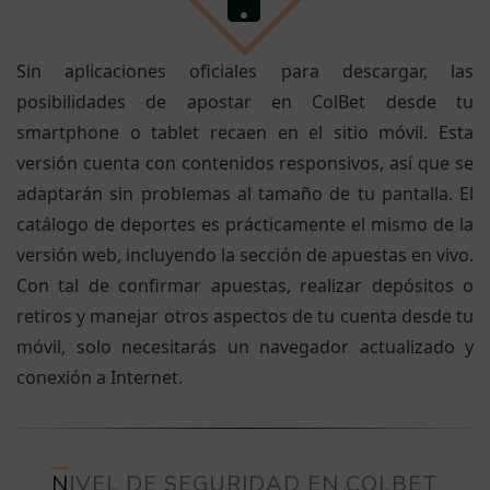
Sin aplicaciones oficiales para descargar, las
posibilidades de apostar en ColBet desde tu
smartphone o tablet recaen en el sitio móvil. Esta
versión cuenta con contenidos responsivos, así que se
adaptarán sin problemas al tamaño de tu pantalla. El
catálogo de deportes es prácticamente el mismo de la
versión web, incluyendo la sección de apuestas en vivo.
Con tal de confirmar apuestas, realizar depósitos o
retiros y manejar otros aspectos de tu cuenta desde tu
móvil, solo necesitarás un navegador actualizado y
conexión a Internet.
NIVEL DE SEGURIDAD EN COLBET