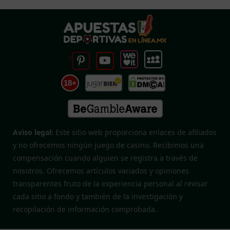
>
18+
Aviso legal:
Este sitio web proporciona enlaces de afiliados
y no ofrecemos ningún juego de casino. Recibimos una
compensación cuando alguien se registra a través de
nosotros. Ofrecemos artículos variados y opiniones
transparentes fruto de la experiencia personal al revisar
cada sitio a fondo y también de la investigación y
recopilación de información comprobada.