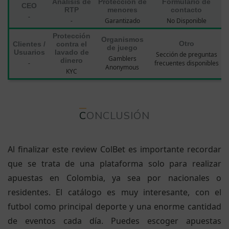
Análisis de
Protección de
Formulario de
CEO
RTP
menores
contacto
-
-
Garantizado
No Disponible
Protección
Organismos
Otro
Clientes /
contra el
de juego
Usuarios
lavado de
Sección de preguntas
Gamblers
dinero
-
frecuentes disponibles
Anonymous
KYC
CONCLUSIÓN
Al finalizar este review ColBet es importante recordar
que se trata de una plataforma solo para realizar
apuestas en Colombia, ya sea por nacionales o
residentes. El catálogo es muy interesante, con el
futbol como principal deporte y una enorme cantidad
de eventos cada día. Puedes escoger apuestas