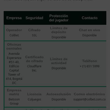
Protección
Empresa
Seguridad
Contacto
del jugador
Límites de
Operador
Cifrado
Chat en vivo
depósito
ColBet
SSL
Disponible
Disponible
Oficinas
centrales
Avenida
Certificado
Esperanza
Límites de
de cifrado
Teléfono
#51-40,
actividad
Edificio
Cloudflare
+ (1) 651 5999
Disponible
Capital
Inc.
Tower of
414, Bogotá
DC
Empresa
matriz
Licencia
Autoexclusión
Correo electrónico
Betsson
Coljuegos
Disponible
support@colbet.com.co
Group