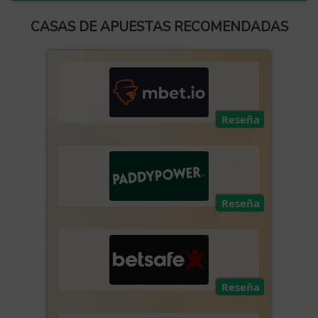
CASAS DE APUESTAS RECOMENDADAS