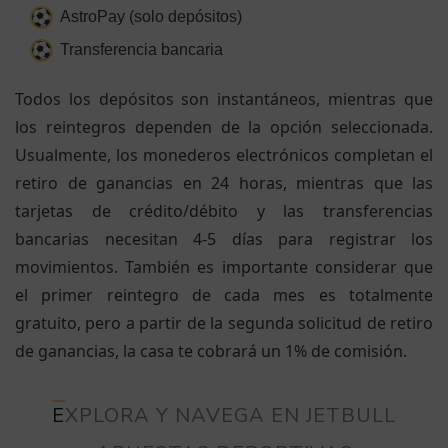
AstroPay (solo depósitos)
Transferencia bancaria
Todos los depósitos son instantáneos, mientras que
los reintegros dependen de la opción seleccionada.
Usualmente, los monederos electrónicos completan el
retiro de ganancias en 24 horas, mientras que las
tarjetas de crédito/débito y las transferencias
bancarias necesitan 4-5 días para registrar los
movimientos. También es importante considerar que
el primer reintegro de cada mes es totalmente
gratuito, pero a partir de la segunda solicitud de retiro
de ganancias, la casa te cobrará un 1% de comisión.
EXPLORA Y NAVEGA EN JETBULL