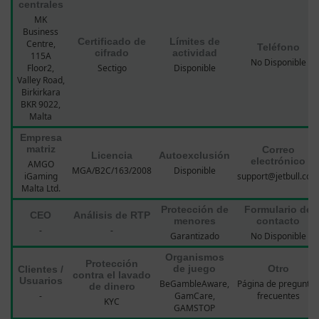
centrales
MK
Business
Certificado de
Límites de
Centre,
Teléfono
cifrado
actividad
115A
No Disponible
Floor2,
Sectigo
Disponible
Valley Road,
Birkirkara
BKR 9022,
Malta
Empresa
matriz
Correo
Licencia
Autoexclusión
electrónico
AMGO
MGA/B2C/163/2008
Disponible
iGaming
support@jetbull.com
Malta Ltd.
Protección de
Formulario de
CEO
Análisis de RTP
menores
contacto
-
-
Garantizado
No Disponible
Organismos
Protección
de juego
Otro
Clientes /
contra el lavado
Usuarios
BeGambleAware,
Página de preguntas
de dinero
-
GamCare,
frecuentes
KYC
GAMSTOP