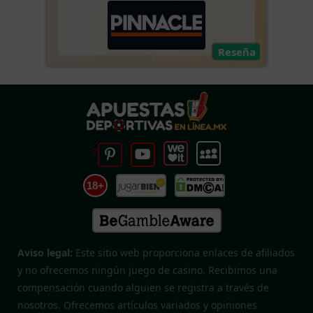
>
18+
Aviso legal:
Este sitio web proporciona enlaces de afiliados
y no ofrecemos ningún juego de casino. Recibimos una
compensación cuando alguien se registra a través de
nosotros. Ofrecemos artículos variados y opiniones