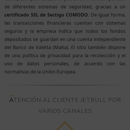
de diferentes sistemas de seguridad, gracias a un
certificado SSL de Sectigo COMODO
. De igual forma,
las transacciones financieras cuentan con sistemas
seguros y la empresa indica que todos los fondos
depositados se guardan en una cuenta independiente
del Banco de Valetta (Malta). El sitio también dispone
de una política de privacidad para la recolección y el
uso de datos personales, de acuerdo con las
normativas de la Unión Europea.
ATENCIÓN AL CLIENTE JETBULL POR
VARIOS CANALES