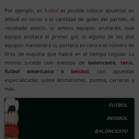
Por ejemplo, en
futbol
es posible colocar apuestas en
Jetbull en torno a la cantidad de goles del partido, el
resultado exacto, si ambos equipos anotarán, cuál
equipo anotará el primer gol, si alguno de los dos
equipos mantendrá su portería en cero o el número de
tiros de esquina que habrá en el tiempo regular. Lo
mismo sucede con eventos de
baloncesto,
tenis
,
futbol americano o
beisbol
, con apuestas
especializadas sobre anotaciones, puntos, carreras y
más.
FUTBOL
BEISBOL
BALONCESTO