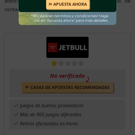
atención al cliente a través de múltiples vías de
APUESTA AHORA
contacto.
*18+; Aplican términos y condiciones! Haga
clic en "Apuesta ahora" para más detalles.
Mostrar más
No verificado
CASAS DE APUESTAS RECOMENDADAS
Juegos de buenos proveedores
Más de 900 juegos diferentes
Retiros efectuados en horas