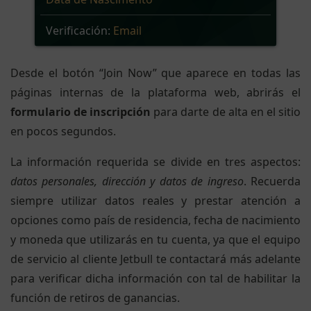
Verificación:
Email
Desde el botón “Join Now” que aparece en todas las
páginas internas de la plataforma web, abrirás el
formulario de inscripción
para darte de alta en el sitio
en pocos segundos.
La información requerida se divide en tres aspectos:
datos personales, dirección y datos de ingreso
. Recuerda
siempre utilizar datos reales y prestar atención a
opciones como país de residencia, fecha de nacimiento
y moneda que utilizarás en tu cuenta, ya que el equipo
de servicio al cliente Jetbull te contactará más adelante
para verificar dicha información con tal de habilitar la
función de retiros de ganancias.