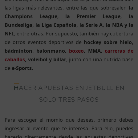
las ligas más relevantes, entre las que sobresalen
la
Champions League, la Premier League, la
Bundesliga, la Liga Española, la Serie A, la NBA y la
NFL
, entre otras. Por supuesto, también hay cobertura
de otros eventos deportivos de
hockey sobre hielo,
bádminton, balonmano,
boxeo
, MMA,
carreras de
caballos
, voleibol y billar
, junto con una nutrida base
de
e-Sports
.
HACER APUESTAS EN JETBULL EN
SOLO TRES PASOS
Para escoger el momio que deseas, primero debes
ingresar al evento que te interesa. Para ello, puedes
hacerlo directamente desde las apuestas deportivas