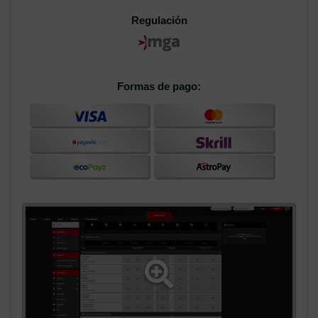
Regulación
Formas de pago: