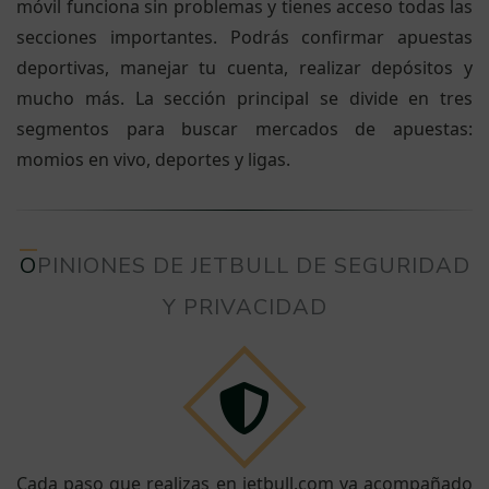
móvil funciona sin problemas y tienes acceso todas las
secciones importantes. Podrás confirmar apuestas
deportivas, manejar tu cuenta, realizar depósitos y
mucho más. La sección principal se divide en tres
segmentos para buscar mercados de apuestas:
momios en vivo, deportes y ligas.
OPINIONES DE JETBULL DE SEGURIDAD
Y PRIVACIDAD
Cada paso que realizas en jetbull.com va acompañado