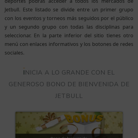
deportes podrás acceder a todos los mercados de
Jetbull. Este listado se divide entre un primer grupo
con los eventos y torneos más seguidos por el público
y un segundo grupo con todas las disciplinas para
seleccionar. En la parte inferior del sitio tienes otro
menú con enlaces informativos y los botones de redes
sociales.
INICIA A LO GRANDE CON EL
GENEROSO BONO DE BIENVENIDA DE
JETBULL