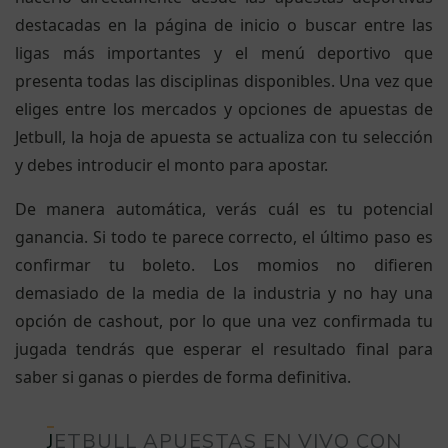
destacadas en la página de inicio o buscar entre las
ligas más importantes y el menú deportivo que
presenta todas las disciplinas disponibles. Una vez que
eliges entre los mercados y opciones de apuestas de
Jetbull, la hoja de apuesta se actualiza con tu selección
y debes introducir el monto para apostar.
De manera automática, verás cuál es tu potencial
ganancia. Si todo te parece correcto, el último paso es
confirmar tu boleto. Los momios no difieren
demasiado de la media de la industria y no hay una
opción de cashout, por lo que una vez confirmada tu
jugada tendrás que esperar el resultado final para
saber si ganas o pierdes de forma definitiva.
JETBULL APUESTAS EN VIVO CON