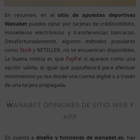
En resumen, en el
sitio de apuestas deportivas
Wanabet
puedes optar por tarjetas de crédito/débito,
monederos electrónicos y transferencias bancarias.
Desafortunadamente, algunos métodos populares
como
Skrill
y NETELLER, no se encuentran disponibles.
La buena noticia es que
PayPal
sí aparece como una
opción válida, al igual que paysafecard para efectuar
movimientos ya sea desde una cuenta digital o a través
de una tarjeta prepagada.
WANABET OPINIONES DE SITIO WEB Y
APP
En cuanto a
diseño y funciones de wanabet.es
, hay