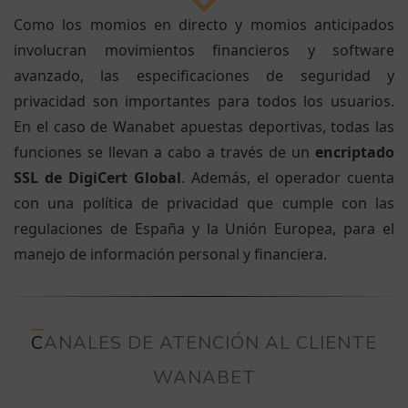
Como los momios en directo y momios anticipados
involucran movimientos financieros y software
avanzado, las especificaciones de seguridad y
privacidad son importantes para todos los usuarios.
En el caso de Wanabet apuestas deportivas, todas las
funciones se llevan a cabo a través de un
encriptado
SSL de DigiCert Global
. Además, el operador cuenta
con una política de privacidad que cumple con las
regulaciones de España y la Unión Europea, para el
manejo de información personal y financiera.
CANALES DE ATENCIÓN AL CLIENTE
WANABET