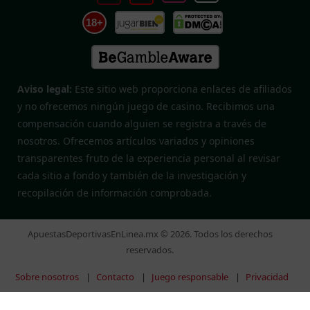
18+
Aviso legal:
Este sitio web proporciona enlaces de afiliados
y no ofrecemos ningún juego de casino. Recibimos una
compensación cuando alguien se registra a través de
nosotros. Ofrecemos artículos variados y opiniones
transparentes fruto de la experiencia personal al revisar
cada sitio a fondo y también de la investigación y
recopilación de información comprobada.
ApuestasDeportivasEnLinea.mx © 2026. Todos los derechos
reservados.
Sobre nosotros
Contacto
Juego responsable
Privacidad